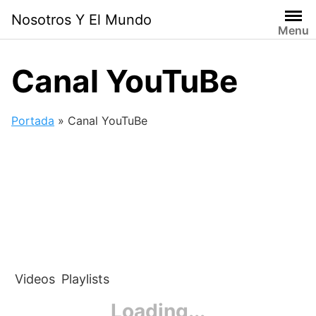
Skip
Nosotros Y El Mundo
to
Menu
content
Canal YouTuBe
Portada
»
Canal YouTuBe
Videos
Playlists