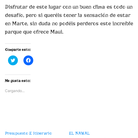
Disfrutar de este lugar con un buen clima es todo un
desafío, pero si queréis tener la sensación de estar
en Marte, sin duda no podéis perderos este increíble
parque que ofrece Maui.
Comparte esto:
H
H
a
a
z
z
c
c
l
l
i
i
Me gusta esto:
c
c
p
p
Cargando...
a
a
r
r
a
a
c
c
o
o
m
m
p
p
a
a
r
r
t
t
i
i
Presupuesto E Itinerario
EL NAWAL
r
r